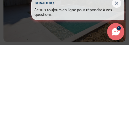
BONJOUR !
Je suis toujours en ligne pour répondre à vos
questions.
1
Nos packs Piscine
À CHAURAY, nos packs de piscines Mondial Piscine sont
conçus pour offrir une solution clé en main, alliant
performance, esthétisme et simplicité. Dans le Deux-
Sèvres (79180), ces packs permettent de bénéficier
d’une piscine fiable et durable, tout en maîtrisant son
budget.
Piscine standard – Gamme Florida